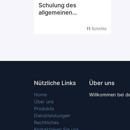
Schulung des
allgemeinen
Sicherheitsbewusstsein
s
11
Schritte
Nützliche Links
Über uns
Home
Willkommen bei de
Über uns
Produkte
Dienstleistungen
Rechtliches
Kontaktieren Sie uns